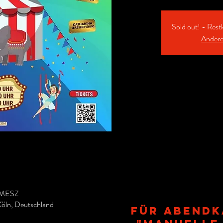
Sold out! - Rest
Andere
0 MESZ
Köln, Deutschland
Für ABENdk