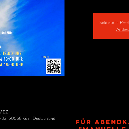
Sold out! - Rest
Andere
 MEZ
ße 32, 50668 Köln, Deutschland
Für ABENdk