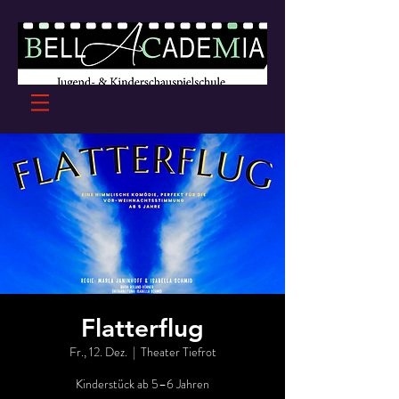
Flatterflug
Fr., 12. Dez.
  |  
Theater Tiefrot
Kinderstück ab 5–6 Jahren