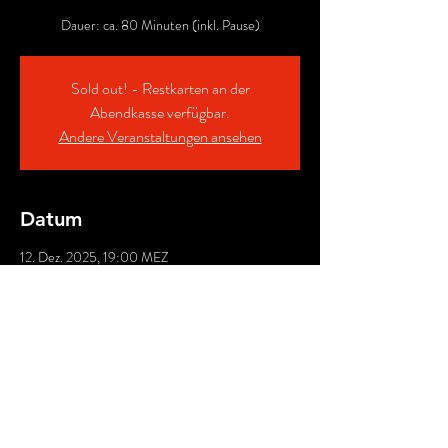
Dauer: ca. 80 Minuten (inkl. Pause)
Sold out! - Restkarten an der
Abendkasse verfügbar.
Andere Veranstaltungen ansehen
Datum
12. Dez. 2025, 19:00 MEZ
Theater Tiefrot , Dagobertstraße 32, 50668 Köln,
Deutschland
Für ABENdkasse
bitte
"Manuelle
Zahlung"
auswählen!