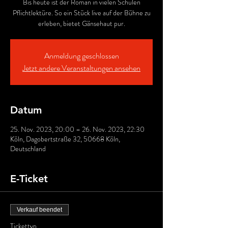
Bis heute ist der Roman in vielen Schulen
Pflichtlektüre. So ein Stück live auf der Bühne zu
erleben, bietet Gänsehaut pur.
Anmeldung geschlossen
Jetzt andere Veranstaltungen ansehen
Datum
25. Nov. 2023, 20:00 – 26. Nov. 2023, 22:30
Köln, Dagobertstraße 32, 50668 Köln,
Deutschland
E-Ticket
Verkauf beendet
Tickettyp