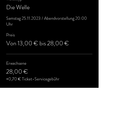
Die Welle
Samstag 25.11.2023 / Abendvorstellung 20:00 
Uhr 
Preis
Von 13,00 € bis 28,00 €
Erwachsene
28,00 €
+0,70 € Ticket-Servicegebühr
Jugendliche bis 22
18,00 €
+0,45 € Ticket-Servicegebühr
Bellacademia Mitgl.