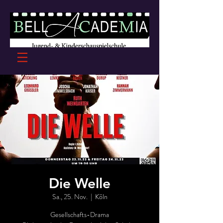
Die Welle
Sa., 25. Nov.
  |  
Köln
Gesellschafts-Drama