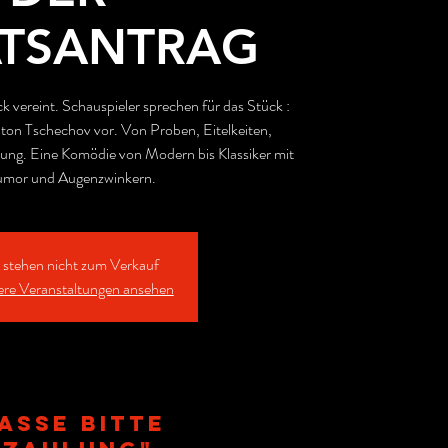
ATSANTRAG
k vereint. Schauspieler sprechen für das Stück :
ton Tschechov vor. Von Proben, Eitelkeiten,
llung. Eine Komödie von Modern bis Klassiker mit
Humor und Augenzwinkern.
s stehen nicht zum Verkauf
ere Veranstaltungen ansehen
asse bitte