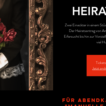
HEIR
Zwei Einackter in einem Stüc
Der Heiratsantrag von An
Eifersucht bis hin zur Vorste
viel 
Ticket
Jetzt and
Für ABENdk