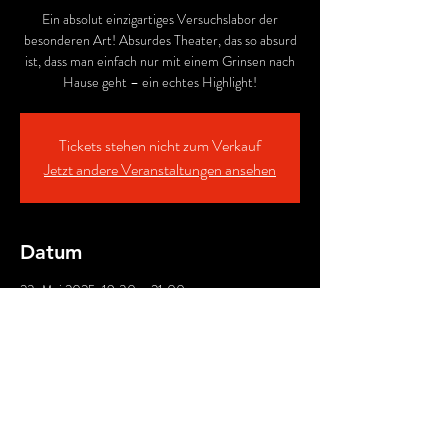
Ein absolut einzigartiges Versuchslabor der
besonderen Art! Absurdes Theater, das so absurd
ist, dass man einfach nur mit einem Grinsen nach
Hause geht – ein echtes Highlight!
Tickets stehen nicht zum Verkauf
Jetzt andere Veranstaltungen ansehen
Datum
23. Mai 2025, 19:30 – 21:00
BellAcademia Schauspielschule ,
Winterthurerstrasse 84, 8006 Zürich, Schweiz
Für ABENdkasse
bitte
"Manuelle
Zahlung"