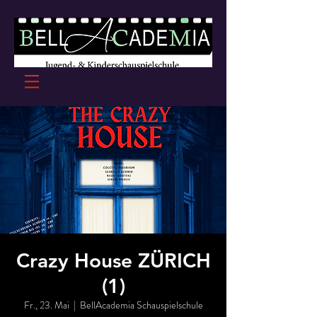
Crazy House ZÜRICH
(1)
Fr., 23. Mai
  |  
BellAcademia Schauspielschule